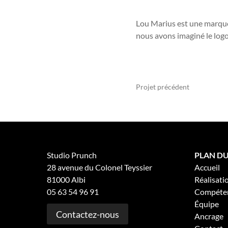
Lou Marius est une marque 
nous avons imaginé le logo
Projet précédent
Studio Prunch
PLAN DU
28 avenue du Colonel Teyssier
Accueil
81000 Albi
Réalisati
05 63 54 96 91
Compéte
Équipe
Contactez-nous
Ancrage